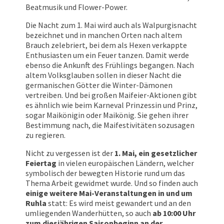
Beatmusik und Flower-Power.
Die Nacht zum 1. Mai wird auch als Walpurgisnacht
bezeichnet und in manchen Orten nach altem
Brauch zelebriert, bei dem als Hexen verkappte
Enthusiasten um ein Feuer tanzen. Damit werde
ebenso die Ankunft des Frühlings begangen. Nach
altem Volksglauben sollen in dieser Nacht die
germanischen Götter die Winter-Dämonen
vertreiben. Und bei großen Maifeier-Aktionen gibt
es ähnlich wie beim Karneval Prinzessin und Prinz,
sogar Maikönigin oder Maikönig. Sie gehen ihrer
Bestimmung nach, die Maifestivitäten sozusagen
zu regieren.
Nicht zu vergessen ist der
1. Mai, ein gesetzlicher
Feiertag
in vielen europäischen Ländern, welcher
symbolisch der bewegten Historie rund um das
Thema Arbeit gewidmet wurde. Und so finden auch
einige weitere Mai-Veranstaltungen in und um
Ruhla
statt: Es wird meist gewandert und an den
umliegenden Wanderhütten, so auch
ab 10:00 Uhr
zum diesjährigen Saisonbeginn an der