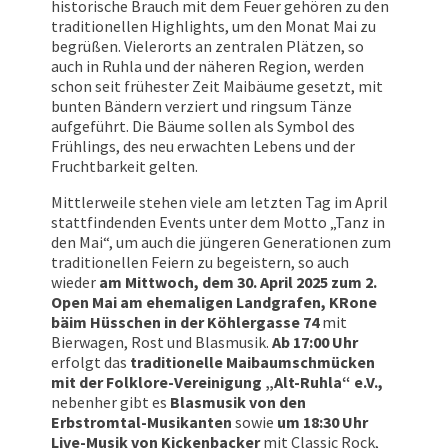
historische Brauch mit dem Feuer gehören zu den
traditionellen Highlights, um den Monat Mai zu
begrüßen. Vielerorts an zentralen Plätzen, so
auch in Ruhla und der näheren Region, werden
schon seit frühester Zeit Maibäume gesetzt, mit
bunten Bändern verziert und ringsum Tänze
aufgeführt. Die Bäume sollen als Symbol des
Frühlings, des neu erwachten Lebens und der
Fruchtbarkeit gelten.
Mittlerweile stehen viele am letzten Tag im April
stattfindenden Events unter dem Motto „Tanz in
den Mai“, um auch die jüngeren Generationen zum
traditionellen Feiern zu begeistern, so auch
wieder
am Mittwoch, dem 30. April 2025 zum 2.
Open Mai am ehemaligen Landgrafen, KRone
bäim Hüsschen in der Köhlergasse 74
mit
Bierwagen, Rost und Blasmusik.
Ab 17:00 Uhr
erfolgt das
traditionelle Maibaumschmücken
mit der Folklore-Vereinigung „Alt-Ruhla“ e.V.,
nebenher gibt es
Blasmusik von den
Erbstromtal-Musikanten
sowie
um 18:30 Uhr
Live-Musik von Kickenbacker
mit Classic Rock,