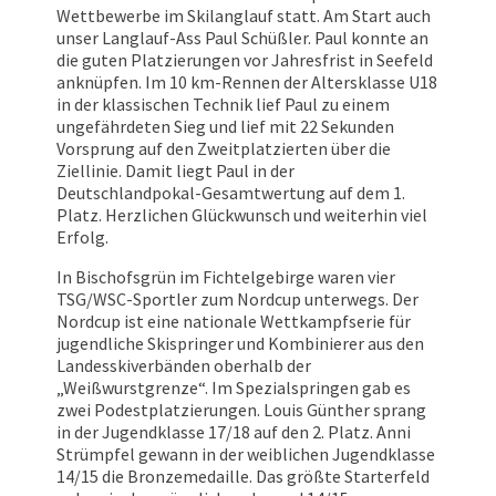
Wettbewerbe im Skilanglauf statt. Am Start auch
unser Langlauf-Ass Paul Schüßler. Paul konnte an
die guten Platzierungen vor Jahresfrist in Seefeld
anknüpfen. Im 10 km-Rennen der Altersklasse U18
in der klassischen Technik lief Paul zu einem
ungefährdeten Sieg und lief mit 22 Sekunden
Vorsprung auf den Zweitplatzierten über die
Ziellinie. Damit liegt Paul in der
Deutschlandpokal-Gesamtwertung auf dem 1.
Platz. Herzlichen Glückwunsch und weiterhin viel
Erfolg.
In Bischofsgrün im Fichtelgebirge waren vier
TSG/WSC-Sportler zum Nordcup unterwegs. Der
Nordcup ist eine nationale Wettkampfserie für
jugendliche Skispringer und Kombinierer aus den
Landesskiverbänden oberhalb der
„Weißwurstgrenze“. Im Spezialspringen gab es
zwei Podestplatzierungen. Louis Günther sprang
in der Jugendklasse 17/18 auf den 2. Platz. Anni
Strümpfel gewann in der weiblichen Jugendklasse
14/15 die Bronzemedaille. Das größte Starterfeld