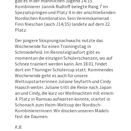
gab es in der männlichen Jugend 14/15.
Kombinierer Jannik Rudloff belegte Rang 7 im
Spezialspringen und Platz 4 in der anschließenden
Nordischen Kombination. Sein Vereinskamerad
Finn Nieschan (auch J14/15) landete auf dem 22.
Platz.
Der jüngere Skisprungnachwuchs nutzte das
Wochenende für einen Trainingstag in
Schmiedefeld. Im Rennsteiglaufort gibt es
momentan die einzigen Schülerschanzen, wo auf
Schnee trainiert werden kann. Am 18.01. findet
dort ein Thüringer Schülercup statt. Kommendes
Wochenende geht es auch für unsere
Weltcupstarterinnen Juliane Seyfarth und Cindy
Haasch weiter. Juliane tritt die Reise nach Japan
an und Cindy, die kurz vor Weihnachten mit einem
4. Platz in Ramsau aufwarten konnte, startet in
Schonach zum Heim-Weltcup der Nordisch-
Kombiniererinnen. Wir drücken unseren Mädels
fest die Daumen.
K.B.